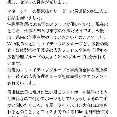
机に、センスの良さが光ります。
マネージャーの篠原様とリーダーの廣瀬様のお二人に
お話を伺いました。
沖縄事業所は30名弱のスタッフが働いていて、現在の
ところ、仕事の99％は東京の仕事だそうです。今後
は、県内の仕事も増やしていきたいとのことでした。
Web制作などクリエイティブのグループと、広告の調
査・媒体選択や予算等の広告プロセス全体を管理する
広告管理グループの大きく2つのグループに分かれて
います。
前者のクリエイティブグループと事業所全体を篠原様
が、後者の広告管理グループを廣瀬様がマネジメント
されています。
廣瀬様は日に焼けた黒い肌にフットボール選手のよう
な体躯なので何かスポーツをしていらっしゃるのです
かと聞いたところ、今度トライアスロン大会に出場さ
れるとのこと。オフィスまでの片道10kmを練習がてら