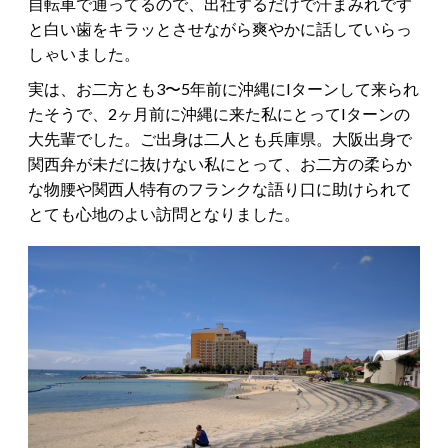
自転車で通ってるので、出社するだけで汗まみれです
と白い歯をキラッとさせながら爽やかに話していらっ
しゃいました。
実は、お二方とも3〜5年前に沖縄にIターンして来られ
たそうで、2ヶ月前に沖縄に来た私にとってIターンの
大先輩でした。ご出身は二人とも兵庫県。大阪出身で
関西弁が未だに抜けない私にとって、お二方の柔らか
な物腰や関西人特有のフランクな語り口に助けられて
とても心地のよい訪問となりました。