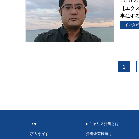
2020.02.
【エク
事にす
インタ
1
TOP
ITキャリア沖縄とは
求人を探す
沖縄企業様向け