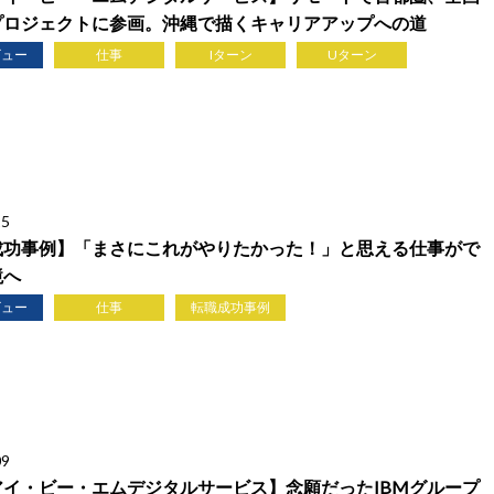
プロジェクトに参画。沖縄で描くキャリアアップへの道
ビュー
仕事
Iターン
Uターン
25
成功事例】「まさにこれがやりたかった！」と思える仕事がで
境へ
ビュー
仕事
転職成功事例
09
アイ・ビー・エムデジタルサービス】念願だったIBMグループ