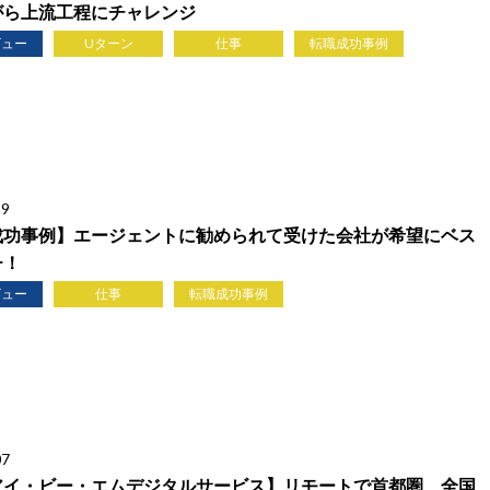
がら上流工程にチャレンジ
ビュー
Uターン
仕事
転職成功事例
29
成功事例】エージェントに勧められて受けた会社が希望にベス
チ！
ビュー
仕事
転職成功事例
07
アイ・ビー・エムデジタルサービス】リモートで首都圏、全国