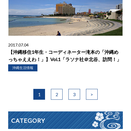
2017.07.04
【沖縄移住1年生・コーディネーター滝本の「沖縄め
っちゃええわ！」】Vol.1「ラソナ社＠北谷、訪問！」
沖縄生活情報
1
2
3
>
CATEGORY