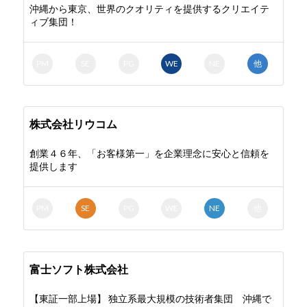
沖縄から東京、世界のクオリティを提供するクリエイテ
ィブ集団！
PM
SE
PG
WE
NE
他
株式会社リウコム
創業４６年、「お客様第一」を企業理念に安心と信頼を
提供します
PM
SE
PG
WE
NE
他
富士ソフト株式会社
【東証一部上場】 独立系最大規模の技術者集団 沖縄で