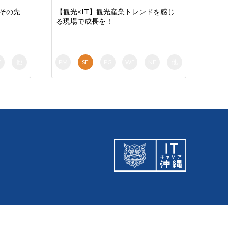
、その先
【観光×IT】観光産業トレンドを感じ
る現場で成長を！
E
他
PM
SE
PG
WE
NE
他