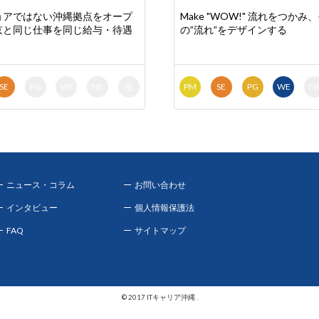
ョアではない沖縄拠点をオープ
Make "WOW!" 流れをつかみ
京と同じ仕事を同じ給与・待遇
の”流れ”をデザインする
SE
PG
WE
NE
他
PM
SE
PG
WE
N
ニュース・コラム
お問い合わせ
インタビュー
個人情報保護法
FAQ
サイトマップ
© 2017 ITキャリア沖縄 .