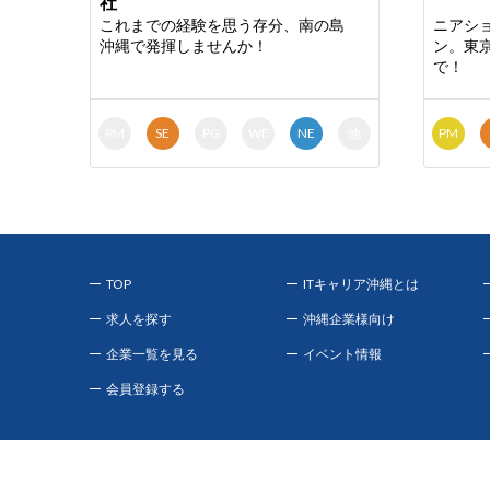
社
これまでの経験を思う存分、南の島
ニアシ
沖縄で発揮しませんか！
ン。東
で！
PM
SE
PG
WE
NE
他
PM
TOP
ITキャリア沖縄とは
求人を探す
沖縄企業様向け
企業一覧を見る
イベント情報
会員登録する