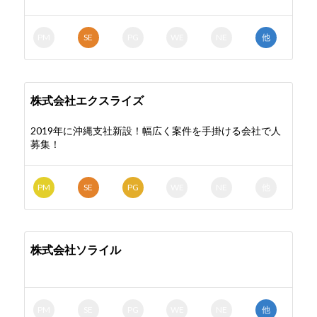
PM
SE
PG
WE
NE
他
株式会社エクスライズ
2019年に沖縄支社新設！幅広く案件を手掛ける会社で人
募集！
PM
SE
PG
WE
NE
他
株式会社ソライル
PM
SE
PG
WE
NE
他