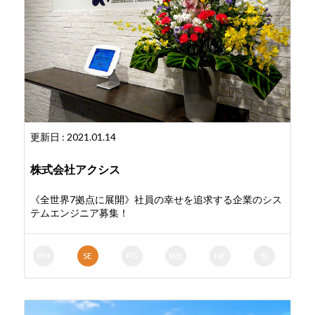
更新日 : 2021.01.14
株式会社アクシス
《全世界7拠点に展開》社員の幸せを追求する企業のシス
テムエンジニア募集！
PM
SE
PG
WE
NE
他