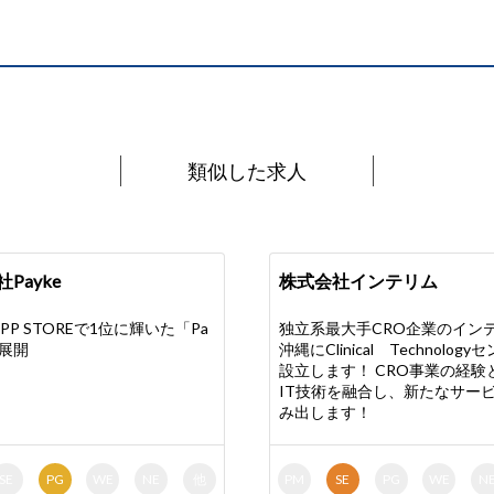
類似した求人
Payke
株式会社インテリム
PP STOREで1位に輝いた「Pa
独立系最大手CRO企業のイン
を展開
沖縄にClinical Technolog
設立します！ CRO事業の経験
IT技術を融合し、新たなサー
み出します！
SE
PG
WE
NE
他
PM
SE
PG
WE
N