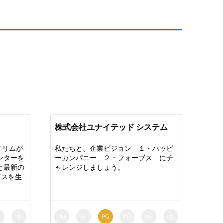
株式会社ユナイテッド システム
テリムが
私たちと、企業ビジョン １・ハッピ
yセンターを
ーカンパニー ２・フォーブス にチ
と最新の
ャレンジしましょう。
ビスを生
E
他
PM
SE
PG
WE
NE
他