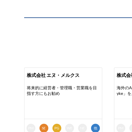
株式会社 エヌ・メルクス
株式会社
将来的に経営者・管理職・営業職を目
海外のA
指す方にもお勧め
yke」
PM
SE
PG
WE
NE
他
PM