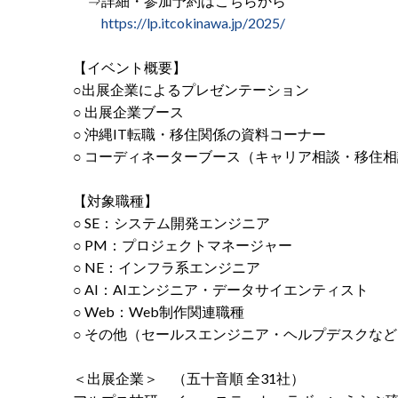
⇒詳細・参加予約はこちらから
https://lp.itcokinawa.jp/2025/
【イベント概要】
○出展企業によるプレゼンテーション
○ 出展企業ブース
○ 沖縄IT転職・移住関係の資料コーナー
○ コーディネーターブース（キャリア相談・移住
【対象職種】
○ SE：システム開発エンジニア
○ PM：プロジェクトマネージャー
○ NE：インフラ系エンジニア
○ AI：AIエンジニア・データサイエンティスト
○ Web：Web制作関連職種
○ その他（セールスエンジニア・ヘルプデスクなど
＜出展企業＞ （五十音順 全31社）