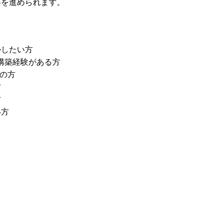
事を進められます。
かしたい方
ード構築経験がある方
ちの方
方
方
い方