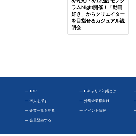
6/9(火)・6/12(金) モノク
ラムNight開催！「動画
好き」からクリエイター
を目指せるカジュアル説
明会
TOP
ITキャリア沖縄とは
求人を探す
沖縄企業様向け
企業一覧を見る
イベント情報
会員登録する