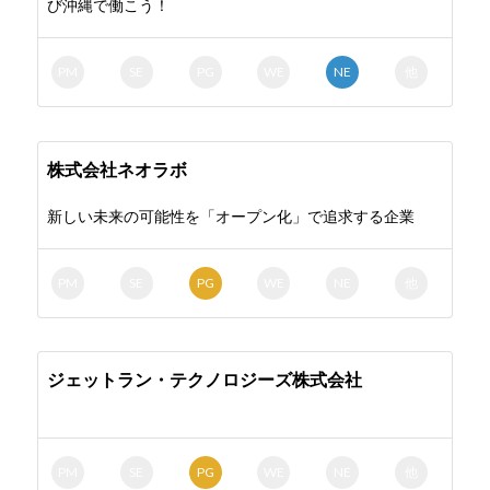
び沖縄で働こう！
PM
SE
PG
WE
NE
他
株式会社ネオラボ
新しい未来の可能性を「オープン化」で追求する企業
PM
SE
PG
WE
NE
他
ジェットラン・テクノロジーズ株式会社
PM
SE
PG
WE
NE
他