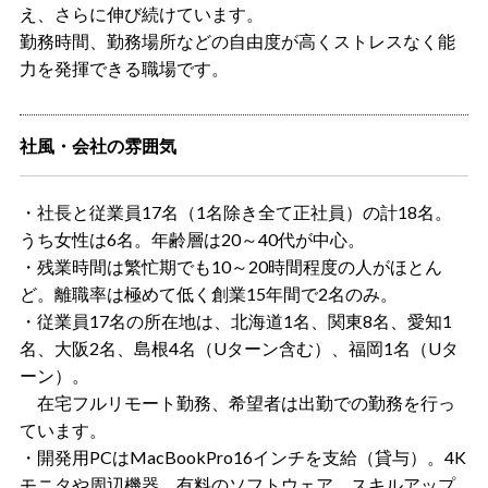
え、さらに伸び続けています。
勤務時間、勤務場所などの自由度が高くストレスなく能
力を発揮できる職場です。
社風・会社の雰囲気
・社長と従業員17名（1名除き全て正社員）の計18名。
うち女性は6名。年齢層は20～40代が中心。
・残業時間は繁忙期でも10～20時間程度の人がほとん
ど。離職率は極めて低く創業15年間で2名のみ。
・従業員17名の所在地は、北海道1名、関東8名、愛知1
名、大阪2名、島根4名（Uターン含む）、福岡1名（Uタ
ーン）。
在宅フルリモート勤務、希望者は出勤での勤務を行っ
ています。
・開発用PCはMacBookPro16インチを支給（貸与）。4K
モニタや周辺機器、有料のソフトウェア、スキルアップ