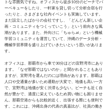
トな雰囲気ですね。オフィスから徒歩10分のビーチでバ
ーベキューをしたり、一軒家を貸し切って分析合宿を行
ったりと、さまざまな社内イベントも実施しています。
まだ設立したばかりの会社ですし、「どんどん新しい企
画・コミュニティをつくっていこう」という前向きな風
潮があります。また、外向けに「ちゅら.ai」という機械
学習コミュニティを運営していて、沖縄のデータ分析・
機械学習界隈を盛り上げていきたいという思いがありま
す。
オフィスは、那覇市から車で30分ほどの宜野湾市にあり
ます。「なぜ那覇ではないのか」と聞かれることもあり
ますが、宜野湾を選んだのには理由があります。那覇は
人口や交通量が多いため通勤が大変で、地価も高い一方
で、宜野湾は地価が安く渋滞も少ない。ビーチも近く自
然が豊かで、適度に栄えているため買い物にも困りませ
ん。那覇空港からも比較的近く、出張する際にも便利で
す。これには、沖縄出身の代表の真嘉比が、社員の働き