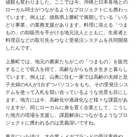
値観も変わりました。ここでは今、沖縄と日本各地との
ローカル同士がつながるようなプロジェクトにも携わっ
ています。例えば、徳島県上勝町で展開している「いろ
どり事業」の業務支援があります。料理に添える「つま
もの」の卸販売を手がける地元法人とともに、生産者と
料理店などの取引先をつなぐ受発注システムを共同開発
したんです。
上勝町では、地元の農家たちがこの「つまもの」を販売
することで収入を得て、高齢ながらも生き生きと暮らし
ています。例えば、山奥に住む一家では高齢の夫婦と息
子夫婦の4人が1台ずつパソコンをもち、その受発注シス
テムを使って入札を競い合っているような光景も目にし
ます。地方には今、高齢化や過疎化など様々な課題があ
りますが、同じローカルに身を置く企業として、こうし
た地方の現場を支援し、課題解決につながるようなプロ
ジェクトに携われるのは意義深いですね。
東京にいた頃は、大企業・メガブランドの受注案件や、