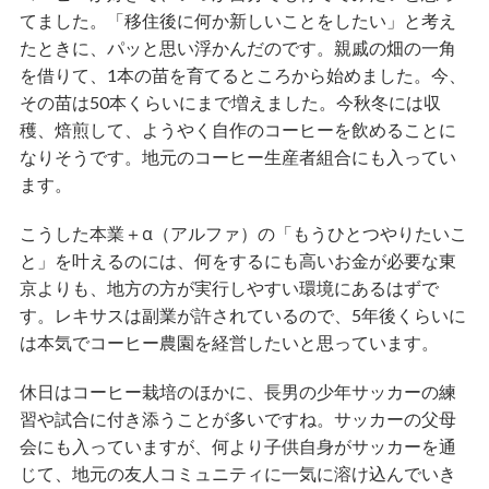
てました。「移住後に何か新しいことをしたい」と考え
たときに、パッと思い浮かんだのです。親戚の畑の一角
を借りて、1本の苗を育てるところから始めました。今、
その苗は50本くらいにまで増えました。今秋冬には収
穫、焙煎して、ようやく自作のコーヒーを飲めることに
なりそうです。地元のコーヒー生産者組合にも入ってい
ます。
こうした本業＋α（アルファ）の「もうひとつやりたいこ
と」を叶えるのには、何をするにも高いお金が必要な東
京よりも、地方の方が実行しやすい環境にあるはずで
す。レキサスは副業が許されているので、5年後くらいに
は本気でコーヒー農園を経営したいと思っています。
休日はコーヒー栽培のほかに、長男の少年サッカーの練
習や試合に付き添うことが多いですね。サッカーの父母
会にも入っていますが、何より子供自身がサッカーを通
じて、地元の友人コミュニティに一気に溶け込んでいき