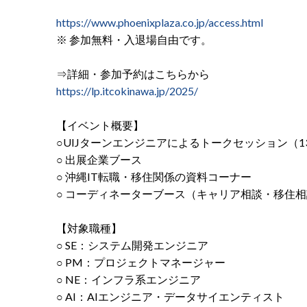
https://www.phoenixplaza.co.jp/access.html
※ 参加無料・入退場自由です。
⇒詳細・参加予約はこちらから
https://lp.itcokinawa.jp/2025/
【イベント概要】
○UIJターンエンジニアによるトークセッション（1
○ 出展企業ブース
○ 沖縄IT転職・移住関係の資料コーナー
○ コーディネーターブース（キャリア相談・移住
【対象職種】
○ SE：システム開発エンジニア
○ PM：プロジェクトマネージャー
○ NE：インフラ系エンジニア
○ AI：AIエンジニア・データサイエンティスト