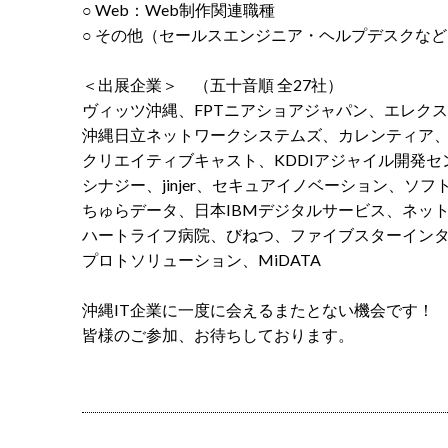
○ Web：Web制作関連職種
○ その他（セールスエンジニア・ヘルプデスクなど
＜出展企業＞ （五十音順 全27社）
ヴィッツ沖縄、FPTニアショアジャパン、エレク
沖縄日立ネットワークシステムズ、カレンティア
クリエイティブキャスト、KDDIアジャイル開発セ
シナジー、jinjer、セキュアイノベーション、ソ
ちゅらデータ、日本IBMデジタルサービス、ネッ
ハートライフ病院、びねつ、ファイブスターインタラ
プロトソリューション、MiDATA
沖縄IT企業に一度に会えるまたとない機会です！
皆様のご参加、お待ちしております。