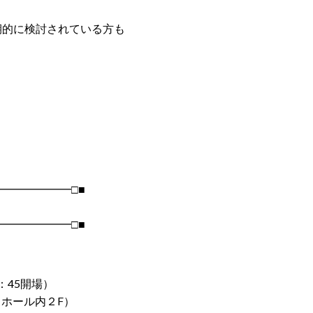
期的に検討されている方も
━━━━━━□■
━━━━━━□■
2：45開場）
ホール内２F）