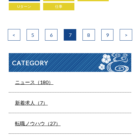
Uターン
仕事
<
5
6
7
8
9
>
CATEGORY
ニュース（180）
新着求人（7）
転職ノウハウ（27）