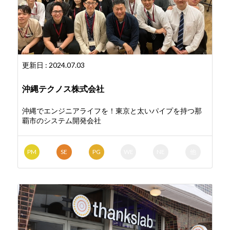
更新日 : 2024.07.03
沖縄テクノス株式会社
沖縄でエンジニアライフを！東京と太いパイプを持つ那
覇市のシステム開発会社
PM
SE
PG
WE
NE
他