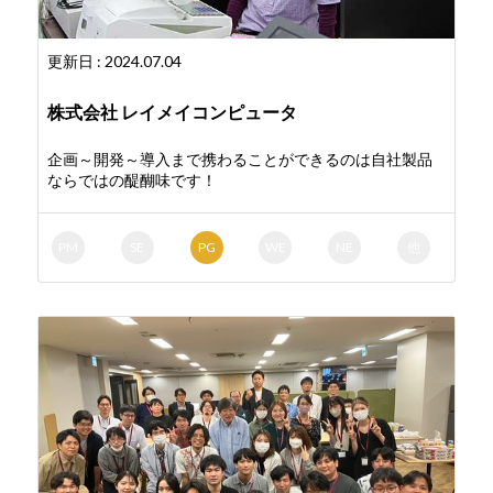
更新日 : 2024.07.04
株式会社 レイメイコンピュータ
企画～開発～導入まで携わることができるのは自社製品
ならではの醍醐味です！
PM
SE
PG
WE
NE
他