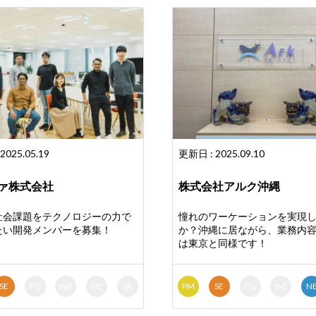
2025.05.19
更新日 : 2025.09.10
ァ株式会社
株式会社アルク沖縄
社会課題をテクノロジーの力で
憧れのワーケーションを実現
たい開発メンバーを募集！
か？沖縄に居ながら、業務内
は東京と同様です！
SE
PG
WE
NE
他
PM
SE
PG
WE
N