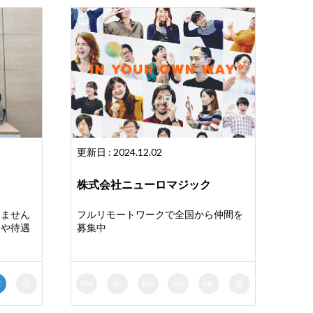
更新日 : 2024.12.02
株式会社ニューロマジック
しません
フルリモートワークで全国から仲間を
容や待遇
募集中
E
他
PM
SE
PG
WE
NE
他