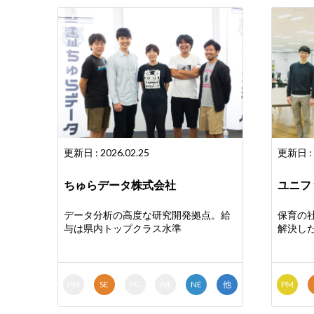
更新日 : 2026.02.25
更新日 : 
ちゅらデータ株式会社
ユニフ
データ分析の高度な研究開発拠点。給
保育の
与は県内トップクラス水準
解決し
PM
SE
PG
WE
NE
他
PM