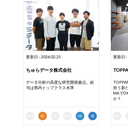
更新日 : 2026.02.25
更新日 : 
ちゅらデータ株式会社
TOP
データ分析の高度な研究開発拠点。給
TOPP
与は県内トップクラス水準
担う新たな
MAで
か？
PM
SE
PG
WE
NE
他
PM