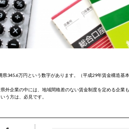
沖縄県345.6万円という数字があります。（平成29年賃金構造
た県外企業の中には、地域間格差のない賃金制度を定める企業