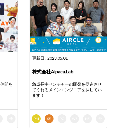
更新日 : 2023.05.01
株式会社Alpaca.Lab
ら仲間を
急成長中ベンチャーの開発を促進させ
てくれるメインエンジニアを探してい
ます！
E
他
PM
SE
PG
WE
NE
他