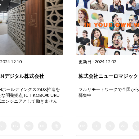
2024.12.10
更新日 : 2024.12.02
PANデジタル株式会社
株式会社ニューロマジック
ANホールディングスのDX推進を
フルリモートワークで全国か
開発拠点 ICT KOBO®️ URU
募集中
DXエンジニアとして働きません
SE
PG
WE
NE
他
PM
SE
PG
WE
N