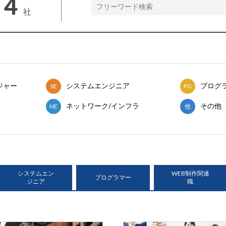
4
社
ジャー
システムエンジニア
プログ
SE
PG
ネットワーク/インフラ
その他
NE
他
システムエン
WEB制作関連
プログラマー
ジニア
職