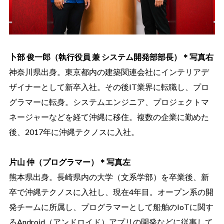
卜部 俊一郎（執行役員 兼 システム開発部部長）＊写真右
神奈川県出身。東京都内の建築関連会社にインテリアデ
ザイナーとして新卒入社。その後IT業界に転職し、プロ
グラマーに転身。システムエンジニア、プロジェクトマ
ネージャーなどを経て沖縄に移住。複数の企業に勤めた
後、2017年に沖縄テクノスに入社。
片山 仲（プログラマー）＊写真左
熊本県出身。長崎県内の大学（文系学部）を卒業後、新
卒で沖縄テクノスに入社し、現在4年目。オープン系の開
発チームに所属し、プログラマーとして船舶のIoTに関す
るAndroid（アンドロイド）アプリの開発などに従事して