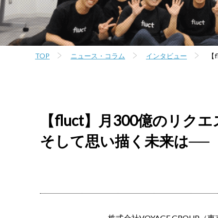
TOP
ニュース・コラム
インタビュー
【
【fluct】月300億の
そして思い描く未来は──
株式会社VOYAGE GROUP