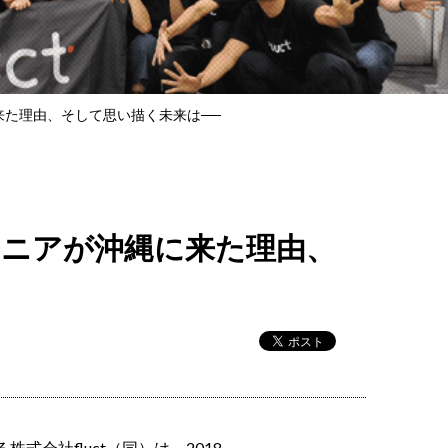
に来た理由、そして思い描く未来は──
ンジニアが沖縄に来た理由、
式会社fluct（同）は、2018