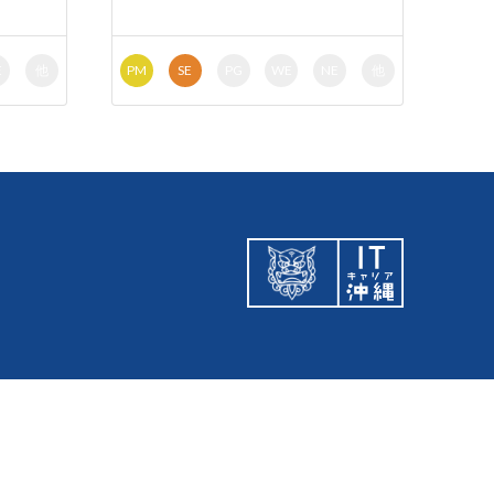
E
他
PM
SE
PG
WE
NE
他