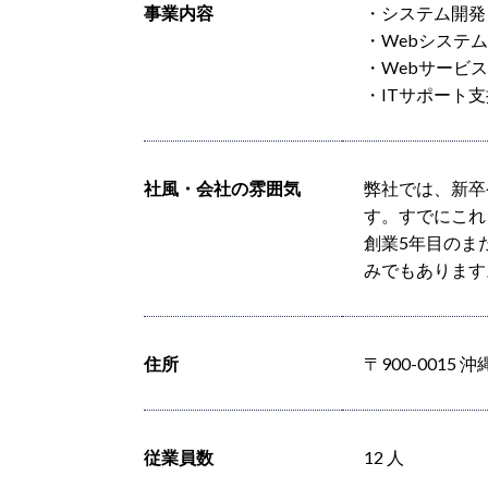
事業内容
・システム開発
・Webシステ
・Webサービ
・ITサポート
社風・会社の雰囲気
弊社では、新
す。すでにこ
創業5年目のま
みでもありま
住所
〒900-001
従業員数
12 人