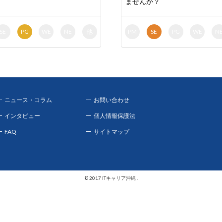
ませんか？
SE
PG
WE
NE
他
PM
SE
PG
WE
N
ニュース・コラム
お問い合わせ
インタビュー
個人情報保護法
FAQ
サイトマップ
© 2017 ITキャリア沖縄 .