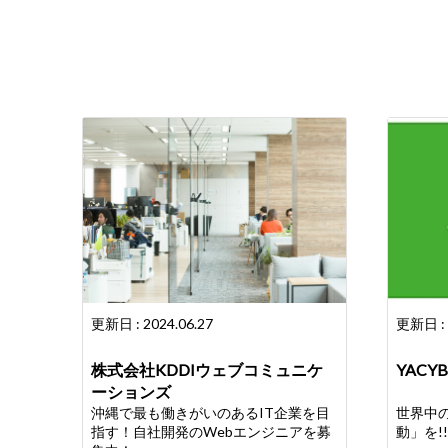
更新日 : 2024.06.27
更新日 : 
株式会社KDDIウェブコミュニケ
YACY
ーションズ
沖縄で最も働きがいのあるIT企業を目
世界中
指す！自社開発のWebエンジニアを募
動」を!