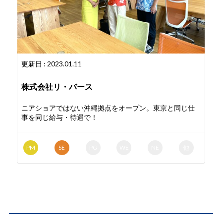
更新日 : 2023.01.11
株式会社リ・バース
ニアショアではない沖縄拠点をオープン。東京と同じ仕
事を同じ給与・待遇で！
PM
SE
PG
WE
NE
他