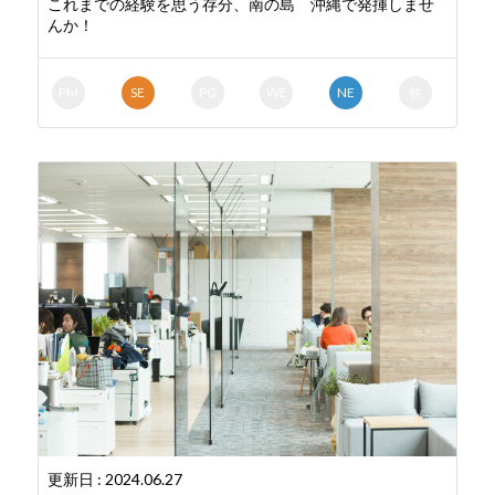
これまでの経験を思う存分、南の島 沖縄で発揮しませ
んか！
PM
SE
PG
WE
NE
他
更新日 : 2024.06.27