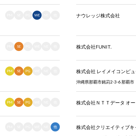
ナウレッジ株式会社
PM
SE
PG
WE
NE
他
株式会社FUNIT.
PM
SE
PG
WE
NE
他
株式会社 レイメイコンピュ
PM
SE
PG
WE
NE
他
沖縄県那覇市銘苅2-3-6 那覇市
株式会社ＮＴＴデータ オ
PM
SE
PG
WE
NE
他
株式会社クリエイティブキ
PM
SE
PG
WE
NE
他