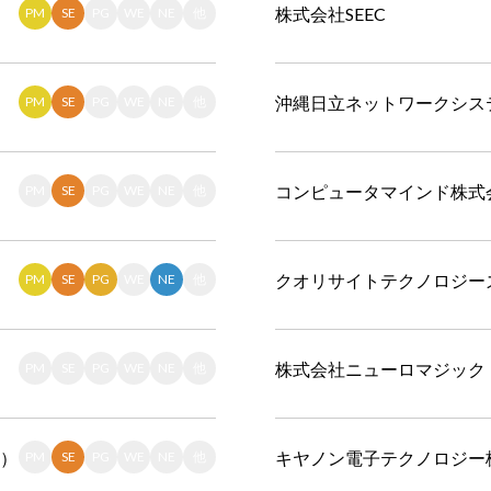
株式会社SEEC
PM
SE
PG
WE
NE
他
沖縄日立ネットワークシス
PM
SE
PG
WE
NE
他
コンピュータマインド株式
PM
SE
PG
WE
NE
他
クオリサイトテクノロジー
PM
SE
PG
WE
NE
他
株式会社ニューロマジック
PM
SE
PG
WE
NE
他
S）
キヤノン電子テクノロジー
PM
SE
PG
WE
NE
他