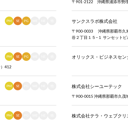
〒901-2122 沖縄県浦添市勢
サンクスラボ株式会社
PM
SE
PG
WE
NE
他
〒900-0033 沖縄県那覇市久
谷２丁目１５−１ サンセットビ
オリックス・ビジネスセン
PM
SE
PG
WE
NE
他
）412
株式会社シーユーテック
PM
SE
PG
WE
NE
他
〒900-0015 沖縄県那覇市久
株式会社テラ・ウェブクリ
PM
SE
PG
WE
NE
他