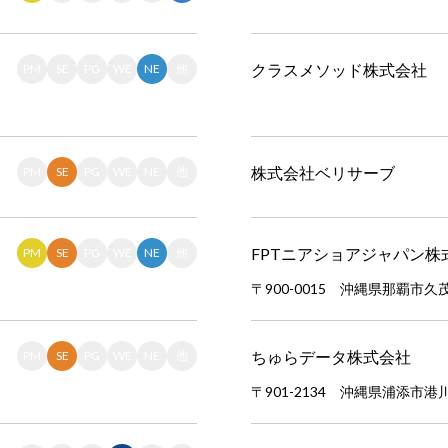
クラスメソッド株式会社
PM
SE
PG
WE
NE
他
株式会社ベリサーブ
PM
SE
PG
WE
NE
他
FPTニアショアジャパン株
PM
SE
PG
WE
NE
他
〒900-0015 沖縄県那覇市久茂地
ちゅらデータ株式会社
PM
SE
PG
WE
NE
他
〒901-2134 沖縄県浦添市港川