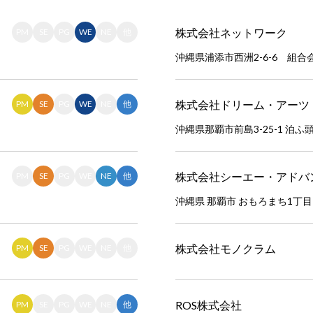
株式会社ネットワーク
PM
SE
PG
WE
NE
他
沖縄県浦添市西洲2-6-6 組合
株式会社ドリーム・アーツ
PM
SE
PG
WE
NE
他
沖縄県那覇市前島3-25-1 泊
株式会社シーエー・アドバ
PM
SE
PG
WE
NE
他
沖縄県 那覇市 おもろまち1丁目
株式会社モノクラム
PM
SE
PG
WE
NE
他
ROS株式会社
PM
SE
PG
WE
NE
他