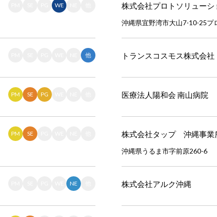
株式会社プロトソリューシ
PM
SE
PG
WE
NE
他
沖縄県宜野湾市大山7-10-25
トランスコスモス株式会社
PM
SE
PG
WE
NE
他
医療法人陽和会 南山病院
PM
SE
PG
WE
NE
他
株式会社タップ 沖縄事業
PM
SE
PG
WE
NE
他
沖縄県うるま市字前原260-6
株式会社アルク沖縄
PM
SE
PG
WE
NE
他