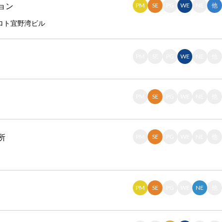
ョン
PM
SE
PG
WE
NE
他
プロト宜野湾ビル
PM
SE
PG
WE
NE
他
PM
SE
PG
WE
NE
他
所
PM
SE
PG
WE
NE
他
PM
SE
PG
WE
NE
他