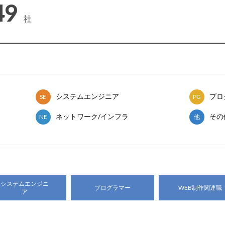
49
システムエンジニア
プロ
SE
PG
ネットワーク/インフラ
その
NE
他
システムエンジニ
プログラマー
WEB制作関連職
ア