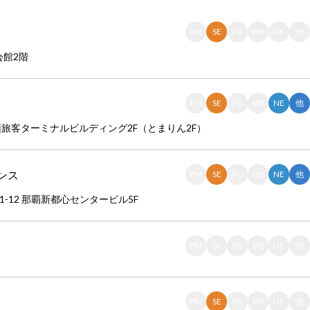
PM
SE
PG
WE
NE
他
会館2階
PM
SE
PG
WE
NE
他
ふ頭旅客ターミナルビルディング2F（とまりん2F）
ンス
PM
SE
PG
WE
NE
他
1-12 那覇新都心センタービル5F
PM
SE
PG
WE
NE
他
PM
SE
PG
WE
NE
他