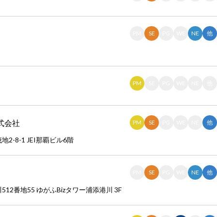
PM
SE
PG
WE
NE
他
PM
SE
PG
WE
NE
他
式会社
PM
SE
PG
WE
NE
他
2-8-1 JEI那覇ビル6階
PM
SE
PG
WE
NE
他
512番地55 ゆがふBizタワー浦添港川 3F