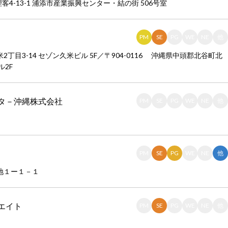
理客4-13-1 浦添市産業振興センター・結の街 506号室
PM
SE
PG
WE
NE
他
米2丁目3-14 セゾン久米ビル 5F／〒904-0116 沖縄県中頭郡北谷町北
ル2F
タ－沖縄株式会社
PM
SE
PG
WE
NE
他
PM
SE
PG
WE
NE
他
茂地１ー１－１
エイト
PM
SE
PG
WE
NE
他